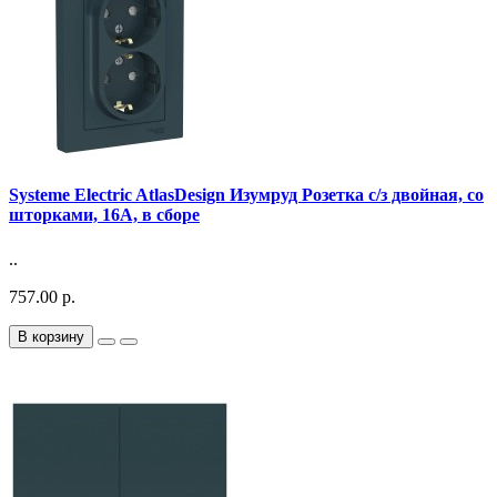
Systeme Electric AtlasDesign Изумруд Розетка с/з двойная, со
шторками, 16А, в сборе
..
757.00 р.
В корзину