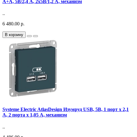
A+A, 5В/2,4 А, 2х5В/1,2 А, механизм
..
6 480.00 р.
В корзину
Systeme Electric AtlasDesign Изумруд USB, 5В, 1 порт x 2,1
А, 2 порта х 1,05 А, механизм
..