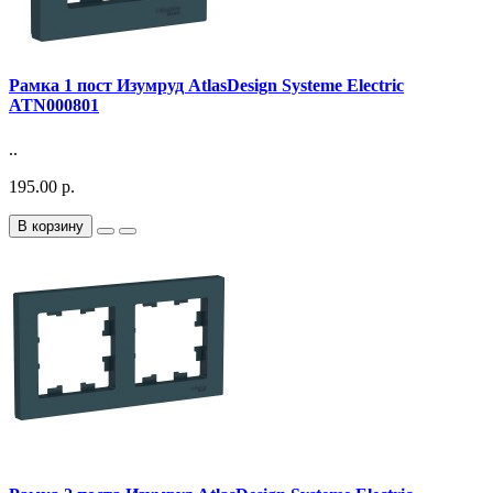
Рамка 1 пост Изумруд AtlasDesign Systeme Electric
ATN000801
..
195.00 р.
В корзину