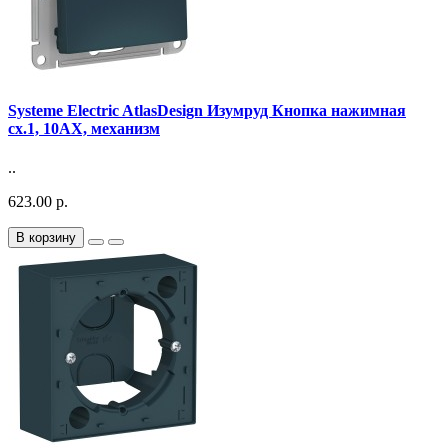
Systeme Electric AtlasDesign Изумруд Кнопка нажимная
сх.1, 10АХ, механизм
..
623.00 р.
В корзину