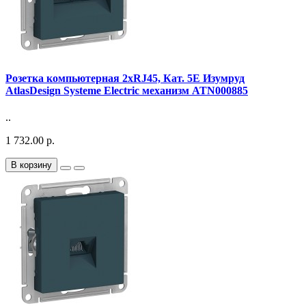
Розетка компьютерная 2xRJ45, Кат. 5E Изумруд
AtlasDesign Systeme Electric механизм ATN000885
..
1 732.00 р.
В корзину