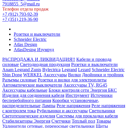
7918855_5@mail.ru
Телефон отдела продаж
+7 (912) 793-92-39
+7 (351) 219-36-90
Розетки и выключатели
Schneider Electric
Atlas Design
AtlasDesing Изумруд
РАСПРОДАЖА И ЛИКВИДАЦИЯ!!
Кабели и провода
силовые
Светодиодная продукция
Розетки и выключатели
Anam Legrand Zunis
Bylectrica
Legrand
Lezard
Schneider Electric
Shin Dong
WERKEL
Аксессуары
Вилки
Двойники и тройник
Разъемы силовые
Розетки и вилки для электроплиты
Автоматические выключатели
Аксессуары TV, RG45
Аксессуары кабельные
Блоки контроля сети Энергия БКС
Изделия для соединения кабеля
Инструмент
Источники
бесперебойного питания
Коробки установочные,
распределительные
Лампы
Реле напряжения
Реле напряжения
с контролем тока
Рубильники и акссесуары
Светильники
Светотехнические изделия
Системы для прокладки кабеля
Стабилизаторы Энергия
Счетчики
Теплый пол
Товары
Удлинители сетевые, переносные светильники
Щиты