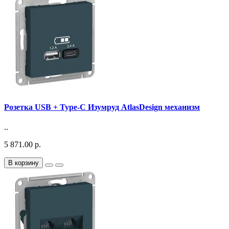
Розетка USB + Type-C Изумруд AtlasDesign механизм
..
5 871.00 р.
В корзину