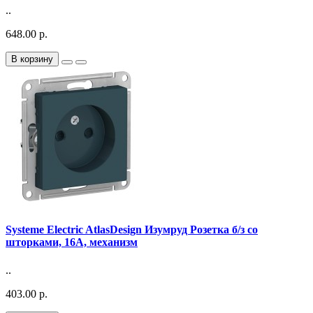
..
648.00 р.
В корзину
Systeme Electric AtlasDesign Изумруд Розетка б/з со
шторками, 16А, механизм
..
403.00 р.