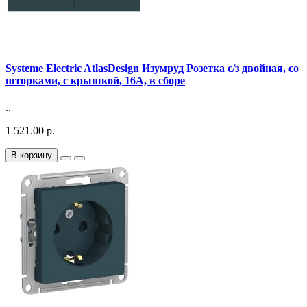
Systeme Electric AtlasDesign Изумруд Розетка с/з двойная, со
шторками, с крышкой, 16А, в сборе
..
1 521.00 р.
В корзину