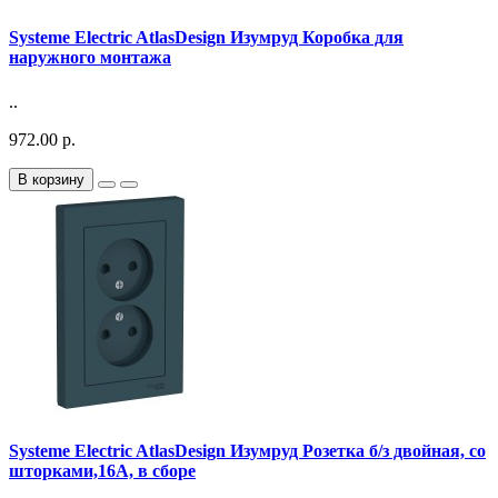
Systeme Electric AtlasDesign Изумруд Коробка для
наружного монтажа
..
972.00 р.
В корзину
Systeme Electric AtlasDesign Изумруд Розетка б/з двойная, со
шторками,16А, в сборе