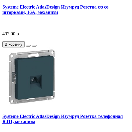
Systeme Electric AtlasDesign Изумруд Розетка с/з со
шторками, 16А, механизм
..
492.00 р.
В корзину
Systeme Electric AtlasDesign Изумруд Розетка телефонная
RJ11, механизм