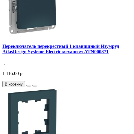
Переключатель перекрестный 1 клавишный Изумруд
AtlasDesign Systeme Electric механизм ATN000871
..
1 116.00 р.
В корзину