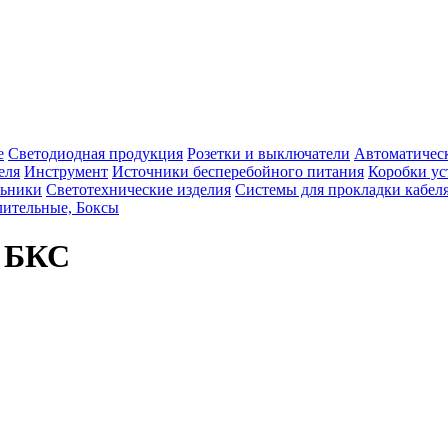
е
Светодиодная продукция
Розетки и выключатели
Автоматичес
еля
Инструмент
Источники бесперебойного питания
Коробки ус
льники
Светотехнические изделия
Системы для прокладки кабел
ительные, Боксы
я БКС