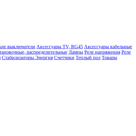
кие выключатели
Аксессуары TV, RG45
Аксессуары кабельные
тановочные, распределительные
Лампы
Реле напряжения
Реле
я
Стабилизаторы Энергия
Счетчики
Теплый пол
Товары