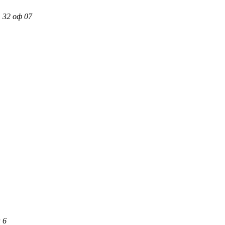
 32 оф 07
 6