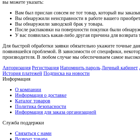
вы можете указать:
Вам был прислан совсем не тот товар, который вы заказы
Вы обнаружили неисправности в работе вашего приобрете
Вы обнаружили заводской брак у товара.
После распаковки на поверхности покупки были обнару
У вас появилась какая-либо другая причина для возврата 
Для быстрой обработки заявки обязательно укажите точные данн
появившейся проблемой. В зависимости от специфики, некотор
производителя. В любом случае мы обеспечиваем самое высоко
Авторизация
Регистрация
Напомнить пароль
Личный кабинет
История платежей
Подписка на новости
Информация
О компании
Информация о доставке
Каталог товаров
Политика безопасности
Информация для заказа организацией
Служба поддержки
Связаться с нами
Возврат товара