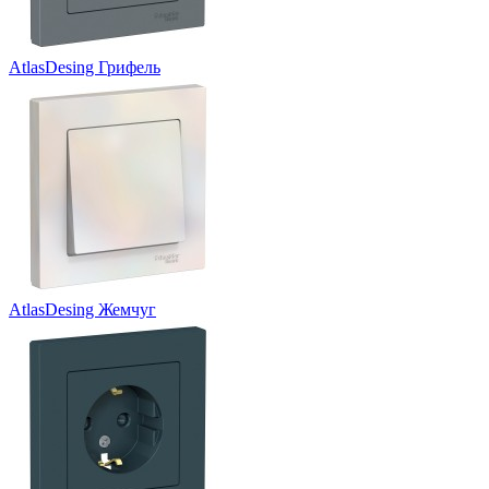
AtlasDesing Грифель
AtlasDesing Жемчуг