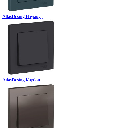
AtlasDesing Изумруд
AtlasDesing Карбон