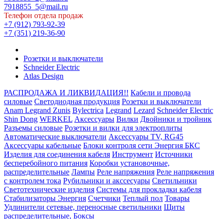
7918855_5@mail.ru
Телефон отдела продаж
+7 (912) 793-92-39
+7 (351) 219-36-90
Розетки и выключатели
Schneider Electric
Atlas Design
РАСПРОДАЖА И ЛИКВИДАЦИЯ!!
Кабели и провода
силовые
Светодиодная продукция
Розетки и выключатели
Anam Legrand Zunis
Bylectrica
Legrand
Lezard
Schneider Electric
Shin Dong
WERKEL
Аксессуары
Вилки
Двойники и тройник
Разъемы силовые
Розетки и вилки для электроплиты
Автоматические выключатели
Аксессуары TV, RG45
Аксессуары кабельные
Блоки контроля сети Энергия БКС
Изделия для соединения кабеля
Инструмент
Источники
бесперебойного питания
Коробки установочные,
распределительные
Лампы
Реле напряжения
Реле напряжения
с контролем тока
Рубильники и акссесуары
Светильники
Светотехнические изделия
Системы для прокладки кабеля
Стабилизаторы Энергия
Счетчики
Теплый пол
Товары
Удлинители сетевые, переносные светильники
Щиты
распределительные, Боксы