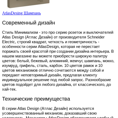
AtlasDesing Шампань
Современный дизайн
Стиль Минимализм - это про серию розеток и выключателей
Atlas Design (Атлас Дезайн) от производителя Schneider
Electric, строгий квадрат, четкость и геометричность -
особенности серии
AtlasDesign, которая не перестает
поражать своей
красотой при создании дизайна интерьера.
В
нашем магазине вы можете приобрести
широкую палитру
цветов: белый, бежевый, алюминий, жемчуг,
шампань, мокко,
изумруд, грифель, сталь,
карбон. 10 цветов рамок и 10
цветов
механизмов отлично сочетаются между
собой
и
передают
неповторимый дизайн, предлагая
клиенту
индивидуальное решение под
любой запрос. Разнообразие
цветов
подойдет для любого дизайна, от
классического, до
хай-тек.
Технические преимущества
В серии Atlas Design (Атлас Дезайн) используется
усовершенствованный механизм,
доказавший свою
надежность. Механизмы AtlasDesign обеспечивают
удобный