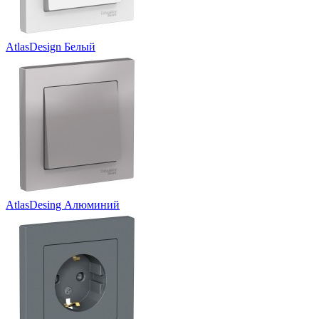
AtlasDesign Белый
AtlasDesing Алюминий