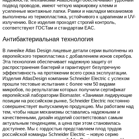
подвод проводов, имеют четкую маркировку клемм и
усиленные монтажные лапки. Рамки и накладки механизмов
выполнены
из термопластика, устойчивого к царапинам и UV-
излучению.
Все
изделия проходят строгий контроль,
соответствуют ГОСТам и
стандартам ЕАС.
Антибактериальная технология
В линейке Atlas Design лицевые детали
серии выполнены из
европейского
термопластика c добавлением ионов
серебра.
Эта технология обеспечивает
надежную защиту от
распространения
бактерий и гарантирует безупречную
эффективность на протяжении всего
срока эксплуатации.
Изделия AtlasDesign
компании Schneider Electric с успехом
прошли тестовые испытания с более чем
50 видами
микробов, по результатам
которых получили сертификат
европейской
лаборатории Biomaster.
«Занимая
лидирующие
позиции на российском рынке,
Schneider Electric постоянно
совершенствует
выпускаемую продукцию. Мы работаем над
тем, чтобы наши механизмы оставались
надежными и
качественными, дизайн
изделий соответствовал самым
актуальным
тенденциям, а цена при этом становилась
доступнее. Мы с гордостью представляем
плод трудов
российской команды Schneider
Electric – новую серию