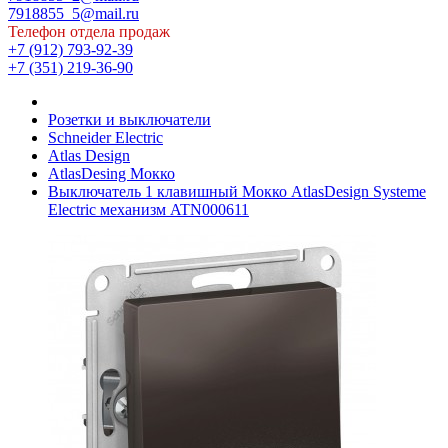
7918855_5@mail.ru
Телефон отдела продаж
+7 (912) 793-92-39
+7 (351) 219-36-90
Розетки и выключатели
Schneider Electric
Atlas Design
AtlasDesing Мокко
Выключатель 1 клавишный Мокко AtlasDesign Systeme
Electric механизм ATN000611