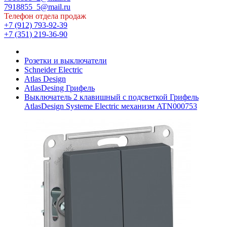
7918855_5@mail.ru
Телефон отдела продаж
+7 (912) 793-92-39
+7 (351) 219-36-90
Розетки и выключатели
Schneider Electric
Atlas Design
AtlasDesing Грифель
Выключатель 2 клавишный с подсветкой Грифель
AtlasDesign Systeme Electric механизм ATN000753