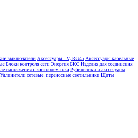
кие выключатели
Аксессуары TV, RG45
Аксессуары кабельные
ые
Блоки контроля сети Энергия БКС
Изделия для соединения
ле напряжения с контролем тока
Рубильники и акссесуары
Удлинители сетевые, переносные светильники
Щиты