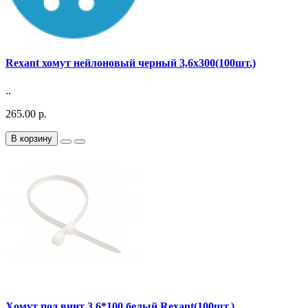
Rexant хомут нейлоновый черный 3,6х300(100шт.)
..
265.00 р.
В корзину
Хомут под винт 3.6*100 белый Rexant(100шт.)