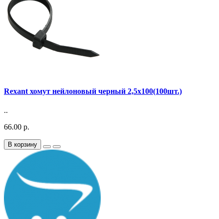
Rexant хомут нейлоновый черный 2,5х100(100шт.)
..
66.00 р.
В корзину