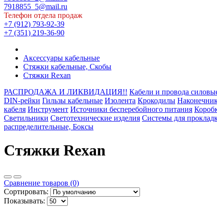
7918855_5@mail.ru
Телефон отдела продаж
+7 (912) 793-92-39
+7 (351) 219-36-90
Аксессуары кабельные
Стяжки кабельные, Скобы
Стяжки Rexan
РАСПРОДАЖА И ЛИКВИДАЦИЯ!!
Кабели и провода силовы
DIN-рейки
Гильзы кабельные
Изолента
Крокодилы
Наконечник
кабеля
Инструмент
Источники бесперебойного питания
Коробк
Светильники
Светотехнические изделия
Системы для прокладк
распределительные, Боксы
Стяжки Rexan
Сравнение товаров (0)
Сортировать:
Показывать: