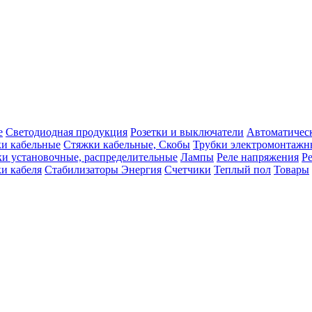
е
Светодиодная продукция
Розетки и выключатели
Автоматичес
и кабельные
Стяжки кабельные, Скобы
Трубки электромонтажн
и установочные, распределительные
Лампы
Реле напряжения
Ре
и кабеля
Стабилизаторы Энергия
Счетчики
Теплый пол
Товары