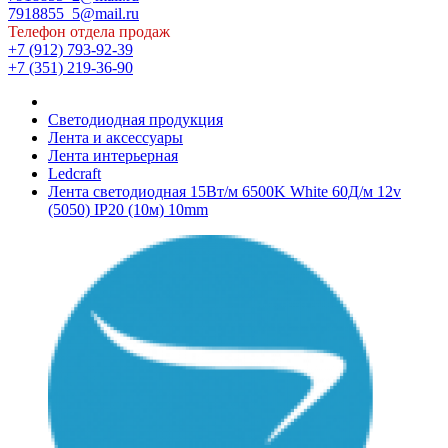
7918855_5@mail.ru
Телефон отдела продаж
+7 (912) 793-92-39
+7 (351) 219-36-90
Светодиодная продукция
Лента и аксессуары
Лента интерьерная
Ledcraft
Лента светодиодная 15Вт/м 6500K White 60Д/м 12v
(5050) IP20 (10м) 10mm