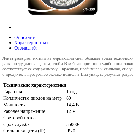
Описание
Характеристики
Отзывы (0)
Лента gauss дает мягкий не мерцающий свет, обладает всеми техничес
gauss потрудились над тем, чтобы Вам было приятно и удобно пользова
соответствует ее содержимому – красивая, необычная и стильная, она у
о продукте, а прозрачное окошко позволит Вам увидеть результат разра
Технические характеристики
Гарантия
1 год
Колличество диодов на метр
60
Мощность
14,4 Вт
Рабочее напряжение
12 V
Световой поток
Срок службы
35000ч.
Степень защиты (IP)
IP20