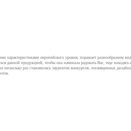
кими характеристиками европейского уровня, поражает разнообразием ви
ться данной продукцией, чтобы она начинала радовать Вас, еще находяс
же несколько раз становилась лауреатом конкурсов, посвященных дизайну
боток.