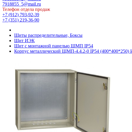
7918855_5@mail.ru
Телефон отдела продаж
+7 (912) 793-92-39
+7 (351) 219-36-90
Щиты распределительные, Боксы
Щит ИЭК
Щит с монтажной панелью ЩМП IP54
Корпус металлический ЩМП-4.4.2-0 IP54 (400*400*250)