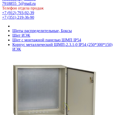
7918855_5@mail.ru
Телефон отдела продаж
+7 (912) 793-92-39
+7 (351) 219-36-90
Щиты распределительные, Боксы
Щит ИЭК
Щит с монтажной панелью ЩМП IP54
Корпус металлический ЩМП-2.3.1-0 IP54 (250*300*150)
ИЭК