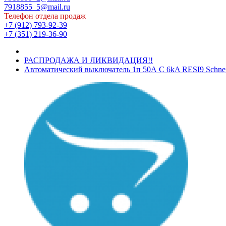
7918855_5@mail.ru
Телефон отдела продаж
+7 (912) 793-92-39
+7 (351) 219-36-90
РАСПРОДАЖА И ЛИКВИДАЦИЯ!!
Автоматический выключатель 1п 50А С 6kA RESI9 Schneid