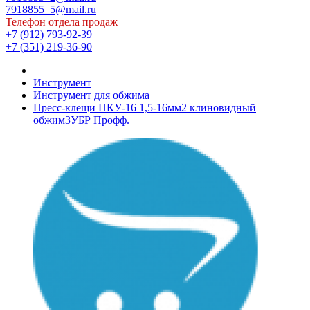
7918855_5@mail.ru
Телефон отдела продаж
+7 (912) 793-92-39
+7 (351) 219-36-90
Инструмент
Инструмент для обжима
Пресс-клещи ПКУ-16 1,5-16мм2 клиновидный
обжимЗУБР Профф.