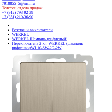
7918855_5@mail.ru
Телефон отдела продаж
+7 (912) 793-92-39
+7 (351) 219-36-90
Розетки и выключатели
WERKEL
WERKEL Шампань (рифленый)
Переключатель 2-кл. WERKEL (шампань
рифленый)WL10-SW-2G-2W