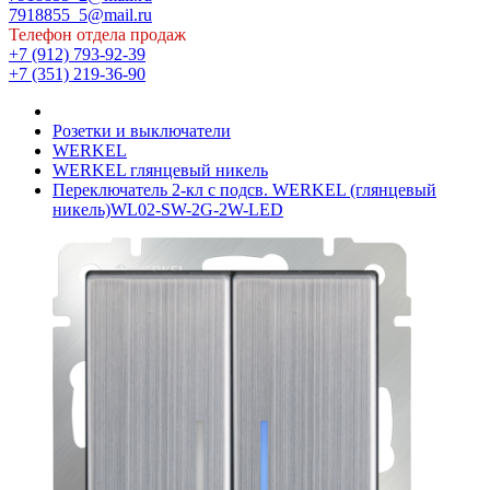
7918855_5@mail.ru
Телефон отдела продаж
+7 (912) 793-92-39
+7 (351) 219-36-90
Розетки и выключатели
WERKEL
WERKEL глянцевый никель
Переключатель 2-кл с подсв. WERKEL (глянцевый
никель)WL02-SW-2G-2W-LED