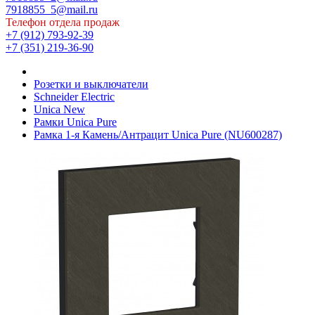
7918855_5@mail.ru
Телефон отдела продаж
+7 (912) 793-92-39
+7 (351) 219-36-90
Розетки и выключатели
Schneider Electric
Unica New
Рамки Unica Pure
Рамка 1-я Камень/Антрацит Unica Pure (NU600287)