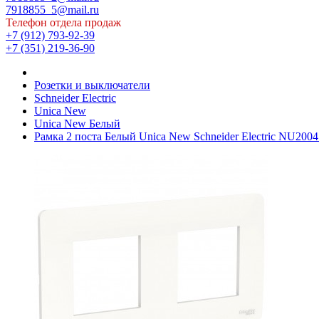
7918855_5@mail.ru
Телефон отдела продаж
+7 (912) 793-92-39
+7 (351) 219-36-90
Розетки и выключатели
Schneider Electric
Unica New
Unica New Белый
Рамка 2 поста Белый Unica New Schneider Electric NU200