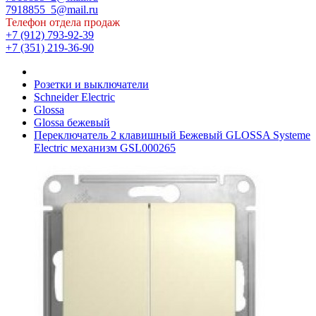
7918855_5@mail.ru
Телефон отдела продаж
+7 (912) 793-92-39
+7 (351) 219-36-90
Розетки и выключатели
Schneider Electric
Glossa
Glossа бежевый
Переключатель 2 клавишный Бежевый GLOSSA Systeme
Electric механизм GSL000265