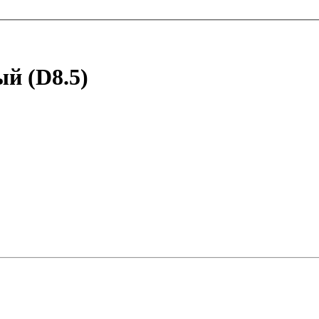
й (D8.5)