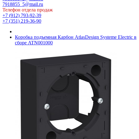
7918855_5@mail.ru
Телефон отдела продаж
+7 (912) 793-92-39
+7 (351) 219-36-90
Коробка подъемная Карбон AtlasDesign Systeme Electric в
сборе ATN001000