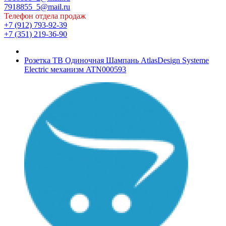
7918855_5@mail.ru
Телефон отдела продаж
+7 (912) 793-92-39
+7 (351) 219-36-90
Розетка ТВ Одиночная Шампань AtlasDesign Systeme
Electric механизм ATN000593